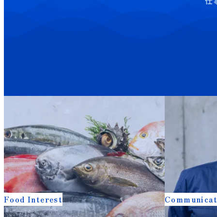
仕
Food Interest
Communicat