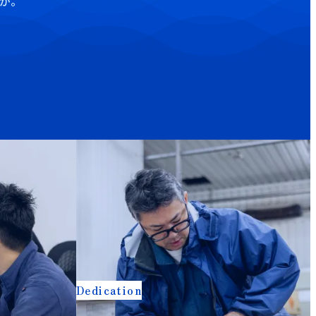
か。
Dedication