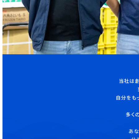
当社は創
自分をも
多く
あな